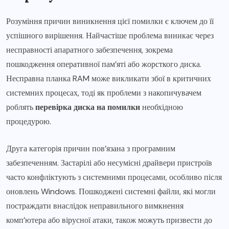
Розуміння причин виникнення цієї помилки є ключем до її
успішного вирішення. Найчастіше проблема виникає через
несправності апаратного забезпечення, зокрема
пошкодження оперативної пам’яті або жорсткого диска.
Несправна планка RAM може викликати збої в критичних
системних процесах, тоді як проблеми з накопичувачем
роблять
перевірка диска на помилки
необхідною
процедурою.
Друга категорія причин пов’язана з програмним
забезпеченням. Застарілі або несумісні драйвери пристроїв
часто конфліктують з системними процесами, особливо після
оновлень Windows. Пошкоджені системні файли, які могли
постраждати внаслідок неправильного вимкнення
комп’ютера або вірусної атаки, також можуть призвести до