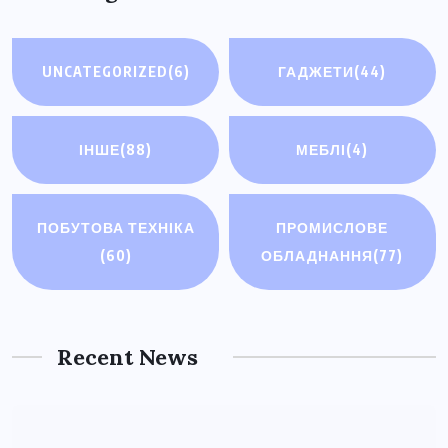
UNCATEGORIZED
(6)
ГАДЖЕТИ
(44)
ІНШЕ
(88)
МЕБЛІ
(4)
ІНШЕ
ПОБУТОВА ТЕХНІКА
ПРОМИСЛОВЕ
(60)
ОБЛАДНАННЯ
(77)
Оцінити та продати колекцію
СРСР: які монети зараз
цінуються?
Recent News
3 СЕРПНЯ, 2026