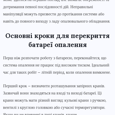
дотримання певної послідовності дій. Неправильні
маніпуляції можуть призвести до протікання системи або
навіть до повного виходу з ладу опалювального обладнання.
Основні кроки для перекриття
батареї опалення
Перш ніж розпочати роботу з батареєю, переконайтеся, що
система опалення не працює під високим тиском. Ідеальний
час для таких робіт – літній період, коли опалення вимкнене.
Перший крок – визначити розташування запірних кранів.
Зазвичай вони знаходяться на вході та виході батареї. Ці
крани можуть мати різний вигляд: кульові крани з ручкою,
вентилі з круглою головкою або сучасні терморегулятори.
Якщо ви не впевнені в типі кранів, краще