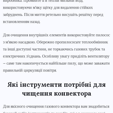
виробника. Промийте її в теплій мильній воді,
використовуючи м’яку щітку для видалення стійких
забруднень. Після миття ретельно висушіть решітку перед
встановленням назад.
Для очищення внутрішніх елементів використовуйте пилосос
з м’якою насадкою. Обережно пропилососьте теплообмінник
та інші доступні частини, не торкаючись газових трубок та
електричних з’єднань. Особливу увагу приділіть вентилятору
– саме там накопичується найбільше пилу, що може заважати
правильній циркуляції повітря.
Які інструменти потрібні для
чищення конвектора
Для якісного очищення газового конвектора вам знадобиться