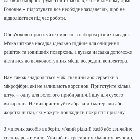
базовий набір інструментів та засобів, які є в кожному домі.
Головне – підготувати все необхідне заздалегідь, щоб не
відволікатися під час роботи.
Обов’язково приготуйте пилосос з набором різних насадок.
М’яка щіткова насадка ідеально підійде для очищення
решіток та зовнішніх поверхонь, а вузька насадка допоможе
дістатися до важкодоступних місць всередині конвектора.
Вам також знадобляться м’які тканини або серветки з
мікрофібри, які не залишають ворсинок. Приготуйте кілька
штук – одну для вологого прибирання, іншу для сухого
витирання. Не використовуйте абразивні матеріали або
жорсткі щітки, які можуть пошкодити покриття приладу.
З миючих засобів виберіть м’який рідкий засіб або звичайне
господарське мило. Уникайте агресивних хімічних речовин,