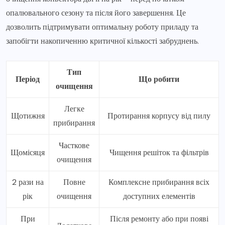
опалювального сезону та після його завершення. Це
дозволить підтримувати оптимальну роботу приладу та
запобігти накопиченню критичної кількості забруднень.
Тип
Період
Що робити
очищення
Легке
Щотижня
Протирання корпусу від пилу
прибирання
Часткове
Щомісяця
Чищення решіток та фільтрів
очищення
2 рази на
Повне
Комплексне прибирання всіх
рік
очищення
доступних елементів
При
Після ремонту або при появі