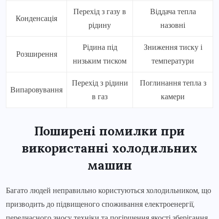
Перехід з газу в
Віддача тепла
Конденсація
рідину
назовні
Рідина під
Зниження тиску і
Розширення
низьким тиском
температури
Перехід з рідини
Поглинання тепла з
Випаровування
в газ
камери
Поширені помилки при
використанні холодильних
машин
Багато людей неправильно користуються холодильником, що
призводить до підвищеного споживання електроенергії,
передчасного зносу техніки та погіршення якості зберігання