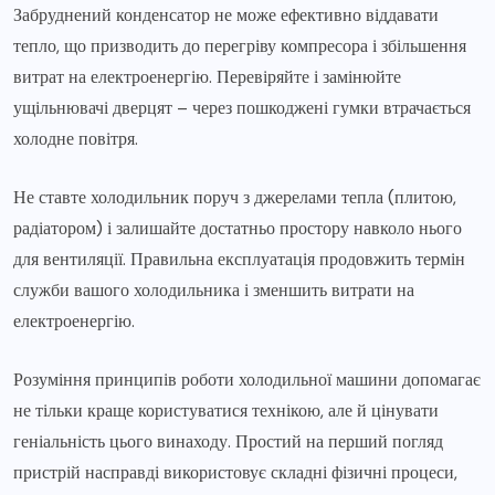
Забруднений конденсатор не може ефективно віддавати
тепло, що призводить до перегріву компресора і збільшення
витрат на електроенергію. Перевіряйте і замінюйте
ущільнювачі дверцят – через пошкоджені гумки втрачається
холодне повітря.
Не ставте холодильник поруч з джерелами тепла (плитою,
радіатором) і залишайте достатньо простору навколо нього
для вентиляції. Правильна експлуатація продовжить термін
служби вашого холодильника і зменшить витрати на
електроенергію.
Розуміння принципів роботи холодильної машини допомагає
не тільки краще користуватися технікою, але й цінувати
геніальність цього винаходу. Простий на перший погляд
пристрій насправді використовує складні фізичні процеси,