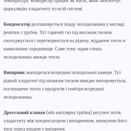
температуру. Компресор працює як насос, який забезпечує
циркуляцію хладагенту по всій системі.
Конденсатор
розташовується зззаду холодильника у вигляді
решітки з трубок. Тут гарячий газ під високим тиском
охолоджується і перетворюється на рідину, віддаючи тепло в
навколишнє середовище. Саме тому задня стінка
холодильника завжди тепла.
Випарник
знаходиться всередині холодильної камери. Тут
рідкий хладагент під низьким тиском швидко випаровується,
поглинаючи тепло з продуктів і повітря всередині
холодильника.
Дросельний клапан
(або капілярна трубка) регулює потік
хладагенту між конденсатором і випарником, знижуючи його
тиск перед входом у випарник.