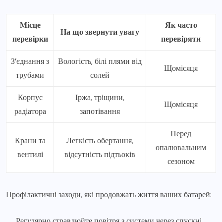
Місце
Як часто
На що звернути увагу
перевірки
перевіряти
З’єднання з
Вологість, білі плями від
Щомісяця
трубами
солей
Корпус
Іржа, тріщини,
Щомісяця
радіатора
запотівання
Перед
Крани та
Легкість обертання,
опалювальним
вентилі
відсутність підтьоків
сезоном
Профілактичні заходи, які продовжать життя ваших батарей:
Регулярно стравлюйте повітря з системи через спускні