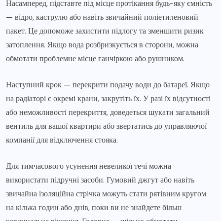
Насамперед, підставте під місце протікання будь-яку ємність
— відро, каструлю або навіть звичайний поліетиленовий
пакет. Це допоможе захистити підлогу та зменшити ризик
затоплення. Якщо вода розбризкується в сторони, можна
обмотати проблемне місце ганчіркою або рушником.
Наступний крок — перекрити подачу води до батареї. Якщо
на радіаторі є окремі крани, закрутіть їх. У разі їх відсутності
або неможливості перекриття, доведеться шукати загальний
вентиль для вашої квартири або звертатись до управляючої
компанії для відключення стояка.
Для тимчасового усунення невеликої течі можна
використати підручні засоби. Гумовий джгут або навіть
звичайна ізоляційна стрічка можуть стати рятівним кругом
на кілька годин або днів, поки ви не знайдете більш