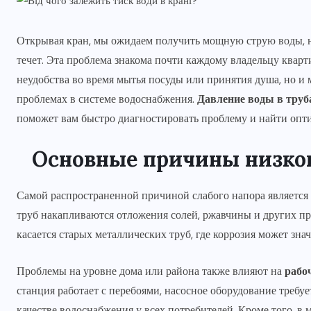
Открывая кран, мы ожидаем получить мощную струю воды, но
течет. Эта проблема знакома почти каждому владельцу кварт
неудобства во время мытья посуды или принятия душа, но и 
проблемах в системе водоснабжения.
Давление воды в труб
поможет вам быстро диагностировать проблему и найти опт
Основные причины низког
Самой распространенной причиной слабого напора является 
труб накапливаются отложения солей, ржавчины и других пр
касается старых металлических труб, где коррозия может зн
Проблемы на уровне дома или района также влияют на
рабо
станция работает с перебоями, насосное оборудование требует
качестве водоснабжения у всех потребителей. Кроме того, в