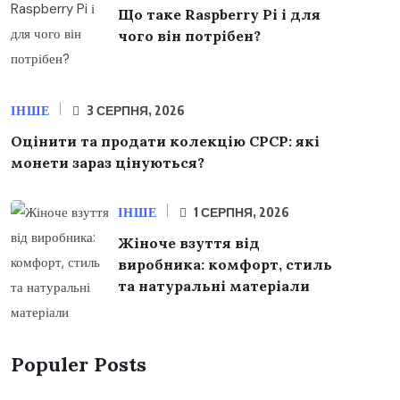
Що таке Raspberry Pi і для
чого він потрібен?
ІНШЕ
3 СЕРПНЯ, 2026
Оцінити та продати колекцію СРСР: які
монети зараз цінуються?
ІНШЕ
1 СЕРПНЯ, 2026
Жіноче взуття від
виробника: комфорт, стиль
та натуральні матеріали
Populer Posts