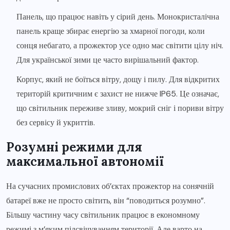
Панель, що працює навіть у сірий день. Монокристалічна
панель краще збирає енергію за хмарної погоди, коли
сонця небагато, а прожектор усе одно має світити цілу ніч.
Для української зими це часто вирішальний фактор.
Корпус, який не боїться вітру, дощу і пилу. Для відкритих
територій критичним є захист не нижче IP65. Це означає,
що світильник переживе зливу, мокрий сніг і пориви вітру
без сервісу й укриттів.
Розумні режими для
максимальної автономії
На сучасних промислових об’єктах прожектор на сонячній
батареї вже не просто світить, він “поводиться розумно”.
Більшу частину часу світильник працює в економному
режимі з м’яким підсвічуванням території. Але варто на