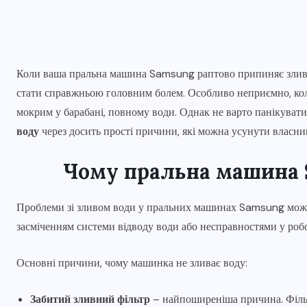
Коли ваша пральна машина Samsung раптово припиняє зливат
стати справжньою головним болем. Особливо неприємно, кол
мокрим у барабані, повному води. Однак не варто панікувати
воду
через досить прості причини, які можна усунути власни
Чому пральна машина 
Проблеми зі зливом води у пральних машинах Samsung можут
засміченням системи відводу води або несправностями у робо
Основні причини, чому машинка не зливає воду:
Забитий зливний фільтр
– найпоширеніша причина. Фільтр