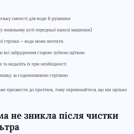
изьку ємності для води й рушники
му нижньому куті передньої панелі машинки)
ї стрілки – вода може витекти
и всі забруднення старою зубною щіткою
 та видаліть їх при необхідності
кришку за годинниковою стрілкою
е призвести до протічок, тому переконайтеся, що він щільно
а не зникла після чистки
ьтра