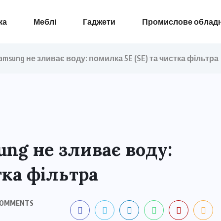
ка
Меблі
Гаджети
Промислове облад
sung не зливає воду: помилка 5E (SE) та чистка фільтра
ng не зливає воду:
тка фільтра
COMMENTS