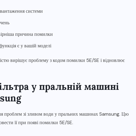
авантаження системи
ічень
вірніша причина помилки
функція є у вашій моделі
істю вирішує проблему з кодом помилки 5E/SE і відновлює
ільтра у пральній машині
sung
ня проблем зі зливом води у пральних машинах Samsung. Цю
вести її при появі помилки 5E/SE.