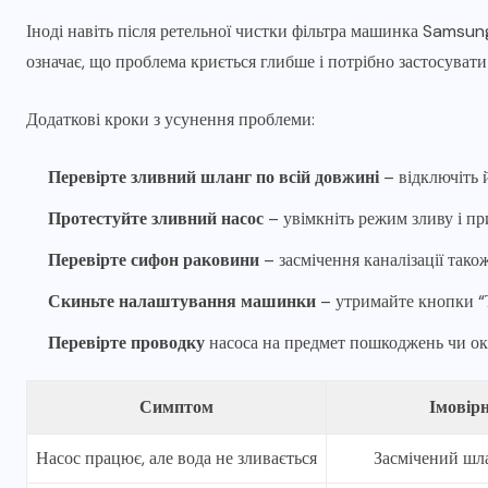
Іноді навіть після ретельної чистки фільтра машинка Samsun
означає, що проблема криється глибше і потрібно застосувати
Додаткові кроки з усунення проблеми:
Перевірте зливний шланг по всій довжині
– відключіть й
Протестуйте зливний насос
– увімкніть режим зливу і пр
Перевірте сифон раковини
– засмічення каналізації тако
Скиньте налаштування машинки
– утримайте кнопки “
Перевірте проводку
насоса на предмет пошкоджень чи ок
Симптом
Імовір
Насос працює, але вода не зливається
Засмічений шла