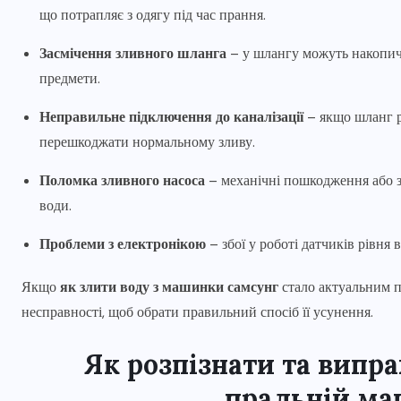
що потрапляє з одягу під час прання.
Засмічення зливного шланга
– у шлангу можуть накопич
предмети.
Неправильне підключення до каналізації
– якщо шланг р
перешкоджати нормальному зливу.
Поломка зливного насоса
– механічні пошкодження або з
води.
Проблеми з електронікою
– збої у роботі датчиків рівня 
Якщо
як злити воду з машинки самсунг
стало актуальним 
несправності, щоб обрати правильний спосіб її усунення.
Як розпізнати та випра
пральній ма