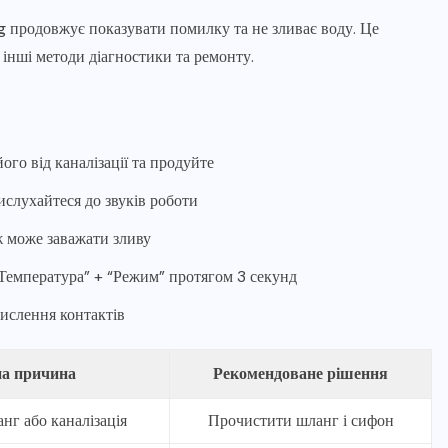
g продовжує показувати помилку та не зливає воду. Це
 інші методи діагностики та ремонту.
ого від каналізації та продуйте
ислухайтеся до звуків роботи
ж може заважати зливу
Температура” + “Режим” протягом 3 секунд
ислення контактів
на причина
Рекомендоване рішення
нг або каналізація
Прочистити шланг і сифон