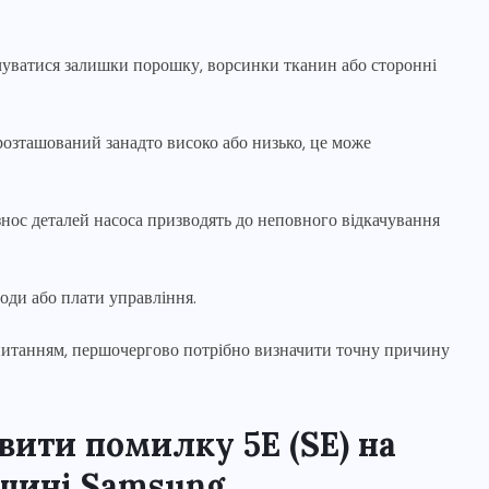
уватися залишки порошку, ворсинки тканин або сторонні
озташований занадто високо або низько, це може
нос деталей насоса призводять до неповного відкачування
води або плати управління.
питанням, першочергово потрібно визначити точну причину
вити помилку 5E (SE) на
шині Samsung