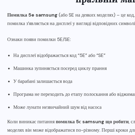
Помилка 5e samsung
(або SE на деяких моделях) – це код
помилка з’являється на дисплеї у вигляді відповідних симво
Ознаки появи помилки 5E/SE:
На дисплеї відображається код “5E” або “SE”
Машинка зупиняється посеред циклу прання
У барабані залишається вода
Програма не переходить до етапу полоскання або віджим
Може лунати незвичайний шум від насоса
Коли виникає питання
помилка 5с samsung що робити
, с
моделях він може відображатися по-різному. Перші кроки дл