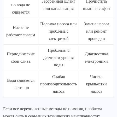
Засоренный шланг
Прочистить
но вода не
или канализация
шланг и сифон
сливается
Поломка насоса или
Замена насоса
Насос не
проблема с
или ремонт
работает совсем
электрикой
проводки
Проблемы с
Периодические
Диагностика
датчиком уровня
сбои слива
электроники
воды
Слабая
Чистка
Вода сливается
производительность
крыльчатки
частично
насоса
насоса
Если все перечисленные методы не помогли, проблема
может быть в серьезных технических неисправностях,