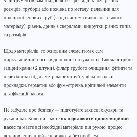
З інструментів вам знадобляться: розвідні ключі різних
розмірів, труборіз або ножівка по металу, паяльник для
поліпропіленових труб (якщо система виконана з такого
матеріалу), рівень, дриль з свердлами, викрутки різних типів
та розмірів.
Щодо матеріалів, то основним елементом є сам
циркуляційний насос відповідної потужності. Також потрібні
запірні крани (2 штуки), фільтр грубого очищення, фітінги та
перехідники під діаметр ваших труб, ущільнювальні
прокладки, герметик або фум-стрічка, кріпильні елементи
для фіксації насоса.
Не забудьте про безпеку — підготуйте захисні окуляри та
рукавички. Коли ви знаєте
як підключити циркуляційний
насос
та маєте всі необхідні матеріали під рукою, процес
встановлення пройде швидко та без проблем.