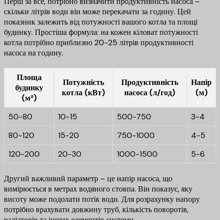
Перш за все, потрібно визначити продуктивність насоса –
скільки літрів води він може перекачати за годину. Цей
показник залежить від потужності вашого котла та площі
будинку. Простіша формула: на кожен кіловат потужності
котла потрібно приблизно 20-25 літрів продуктивності
насоса на годину.
Площа
Потужність
Продуктивність
Напір
будинку
котла (кВт)
насоса (л/год)
(м)
(м²)
50-80
10-15
500-750
3-4
80-120
15-20
750-1000
4-5
120-200
20-30
1000-1500
5-6
Другий важливий параметр – це напір насоса, що
вимірюється в метрах водяного стовпа. Він показує, яку
висоту може подолати потік води. Для розрахунку напору
потрібно врахувати довжину труб, кількість поворотів,
радіаторів та інших елементів системи.