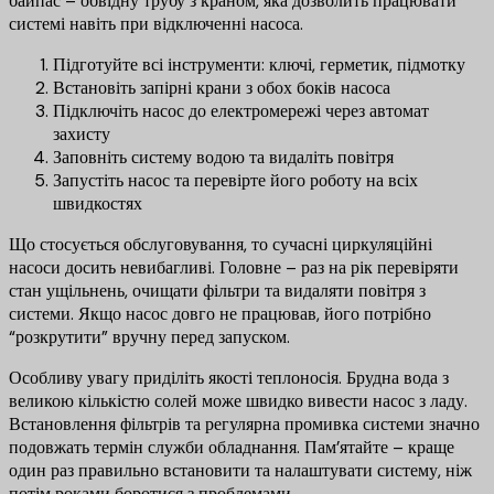
байпас – обвідну трубу з краном, яка дозволить працювати
системі навіть при відключенні насоса.
Підготуйте всі інструменти: ключі, герметик, підмотку
Встановіть запірні крани з обох боків насоса
Підключіть насос до електромережі через автомат
захисту
Заповніть систему водою та видаліть повітря
Запустіть насос та перевірте його роботу на всіх
швидкостях
Що стосується обслуговування, то сучасні циркуляційні
насоси досить невибагливі. Головне – раз на рік перевіряти
стан ущільнень, очищати фільтри та видаляти повітря з
системи. Якщо насос довго не працював, його потрібно
“розкрутити” вручну перед запуском.
Особливу увагу приділіть якості теплоносія. Брудна вода з
великою кількістю солей може швидко вивести насос з ладу.
Встановлення фільтрів та регулярна промивка системи значно
подовжать термін служби обладнання. Пам’ятайте – краще
один раз правильно встановити та налаштувати систему, ніж
потім роками боротися з проблемами.