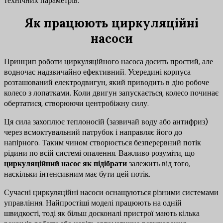
технічних параметрів.
Як працюють циркуляційні
насоси
Принцип роботи циркуляційного насоса досить простий, але
водночас надзвичайно ефективний. Усередині корпуса
розташований електродвигун, який приводить в дію робоче
колесо з лопатками. Коли двигун запускається, колесо починає
обертатися, створюючи центробіжну силу.
Ця сила захоплює теплоносій (зазвичай воду або антифриз)
через всмоктувальний патрубок і направляє його до
напірного. Таким чином створюється безперервний потік
рідини по всій системі опалення. Важливо розуміти, що
циркуляційний насос як підібрати
залежить від того,
наскільки інтенсивним має бути цей потік.
Сучасні циркуляційні насоси оснащуються різними системами
управління. Найпростіші моделі працюють на одній
швидкості, тоді як більш досконалі пристрої мають кілька