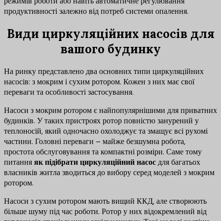
режимів роботи або навіть автоматичне регулювання
продуктивності залежно від потреб системи опалення.
Види циркуляційних насосів для
вашого будинку
На ринку представлено два основних типи циркуляційних
насосів: з мокрим і сухим ротором. Кожен з них має свої
переваги та особливості застосування.
Насоси з мокрим ротором є найпопулярнішими для приватних
будинків. У таких пристроях ротор повністю занурений у
теплоносій, який одночасно охолоджує та змащує всі рухомі
частини. Головні переваги – майже безшумна робота,
простота обслуговування та компактні розміри. Саме тому
питання
як підібрати циркуляційний насос
для багатьох
власників житла зводиться до вибору серед моделей з мокрим
ротором.
Насоси з сухим ротором мають вищий ККД, але створюють
більше шуму під час роботи. Ротор у них відокремлений від