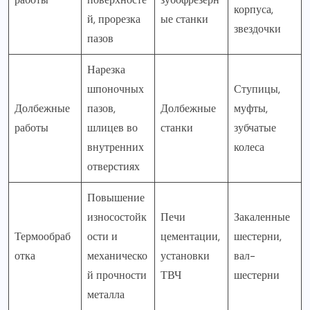
корпуса,
й, прорезка
ые станки
звездочки
пазов
Нарезка
шпоночных
Ступицы,
Долбежные
пазов,
Долбежные
муфты,
работы
шлицев во
станки
зубчатые
внутренних
колеса
отверстиях
Повышение
износостойк
Печи
Закаленные
Термообраб
ости и
цементации,
шестерни,
отка
механическо
установки
вал-
й прочности
ТВЧ
шестерни
металла