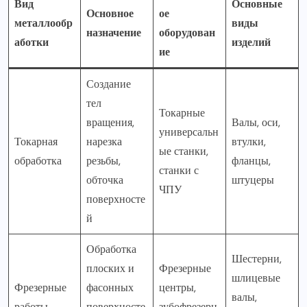
Вид
Основные
Основное
ое
металлообр
виды
назначение
оборудован
аботки
изделий
ие
Создание
тел
Токарные
вращения,
Валы, оси,
универсальн
Токарная
нарезка
втулки,
ые станки,
обработка
резьбы,
фланцы,
станки с
обточка
штуцеры
ЧПУ
поверхносте
й
Обработка
Шестерни,
плоских и
Фрезерные
шлицевые
Фрезерные
фасонных
центры,
валы,
работы
поверхносте
зубофрезерн