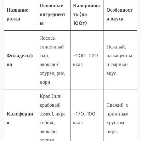
Основные
Калорийнос
Название
Особенност
ингредиент
ть (на
ролла
и вкуса
ы
100г)
Лосось,
сливочный
Нежный,
Филадельф
сыр,
~200–220
насыщенны
ия
авокадо/
ккал
й сырный
огурец, рис,
вкус
нори
Краб (или
крабовый
Свежий, с
Калифорни
замес), икра
~170–190
приятным
я
тобико,
ккал
хрустом
авокадо,
икры
огурец